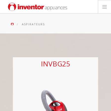
Appareils Ménagers
ASPIRATEURS
English
Deutsch
Italiano
INVBG25
Español