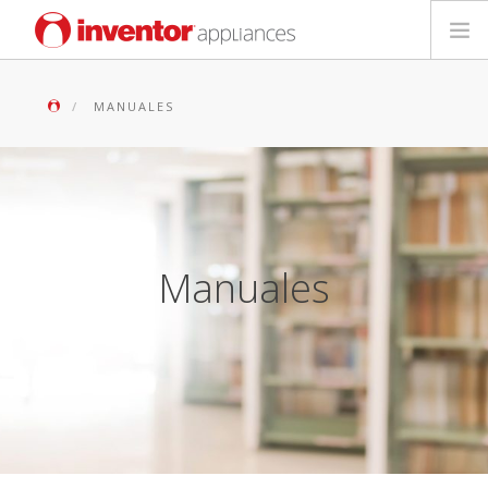
Electrodomésticos
MANUALES
English
Deutsch
Français
Manuales
Italiano