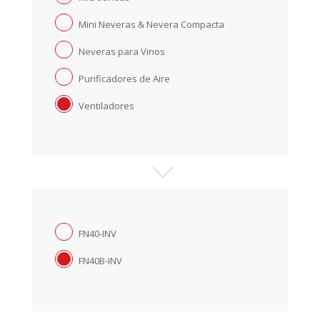
Mini Neveras & Nevera Compacta
Neveras para Vinos
Purificadores de Aire
Ventiladores
FN40-INV
FN40B-INV